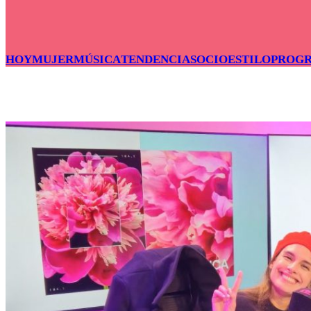
HOY
MUJER
MÚSICA
TENDENCIAS
OCIO
ESTILO
PROG