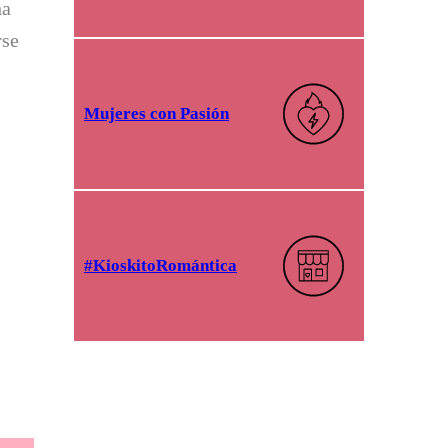
ha
rse
Mujeres con Pasión
#KioskitoRomántica