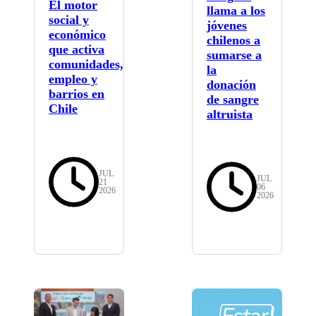
El motor
llama a los
social y
jóvenes
económico
chilenos a
que activa
sumarse a
comunidades,
la
empleo y
donación
barrios en
de sangre
Chile
altruista
JUL
JUL
21
06
2026
2026