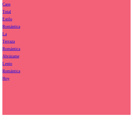
Caos
Total
Estilo
Romántica
La
Terraza
Romántica
Abrázame
Lento
Romántica
Hoy