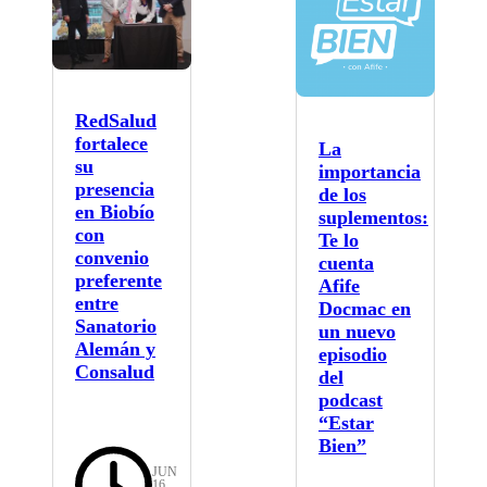
RedSalud
fortalece
La
su
importancia
presencia
de los
en Biobío
suplementos:
con
Te lo
convenio
cuenta
preferente
Afife
entre
Docmac en
Sanatorio
un nuevo
Alemán y
episodio
Consalud
del
podcast
“Estar
Bien”
JUN
16