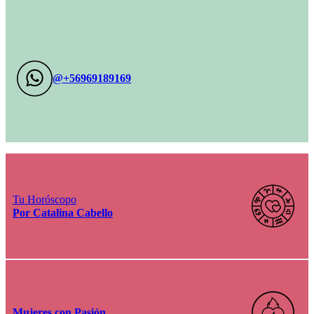
@+56969189169
Tu Horóscopo
Por Catalina Cabello
Mujeres con Pasión