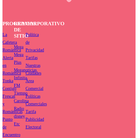
PROGRAMAS
RED
CORPORATIVO
DE
La
Política
SITIO
Cafetera
de
Mega
Romántica
Privacidad
Mega
Alerta
Tarifas
Plus
en
Nuestras
Meganoticias
Romántica
Ciudades
Infinita
Tonka
Área
FM
Contigo
Comercial
Tiempo
Frescas
Políticas
Carolina
y
Comerciales
Radio
Románticas
Tarifa
disney
Punto
Publicidad
Etc
de
Electoral
Encuentro