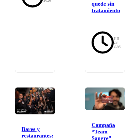
2026
quede sin
tratamiento
JUL
23
2026
Campaña
Bares y
“Team
restaurantes:
Sangre”