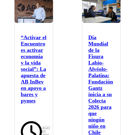
“Activar el
Día
Encuentro
Mundial
es activar
de la
economía
Fisura
y la vida
Labio-
social”: La
Alvéolo-
apuesta de
Palatina:
AB InBev
Fundación
en apoyo a
Gantz
bares y
inicia a su
pymes
Colecta
2026 para
que
ningún
niño en
AGO
Chile
03