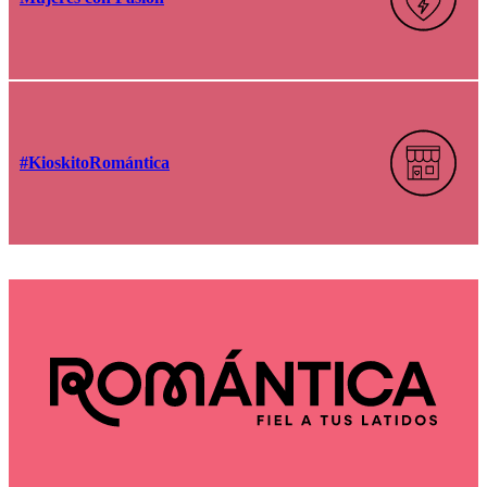
#KioskitoRomántica