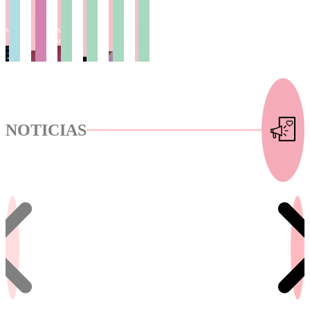
Alerta en
Tonka
Romántica
Superados
La Terraza
Romántica
Contigo
Caos Total
Lunes a
Lunes a
Romántica
Lunes a
Lunes a
Lunes a
Viernes/
viernes /
Lunes a
Viernes 07:00 a
Viernes 10:00
Viernes /
09:00 a
17:00 a
viernes /
09:00 horas
a 11:00 horas
13:00 a
10:00 horas
18:00 horas
18:00 a
15:00 horas
20:00 horas
NOTICIAS