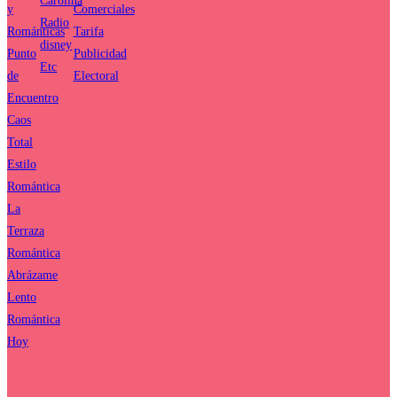
Carolina
y
Comerciales
Radio
Románticas
Tarifa
disney
Punto
Publicidad
Etc
de
Electoral
Encuentro
Caos
Total
Estilo
Romántica
La
Terraza
Romántica
Abrázame
Lento
Romántica
Hoy