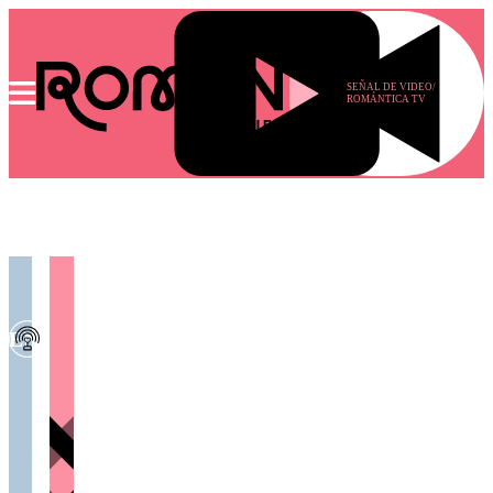
SEÑAL DE VIDEO/
ROMÁNTICA TV
EN VIVO
MÚSICA
ESTILO
MUJER
ESTILO