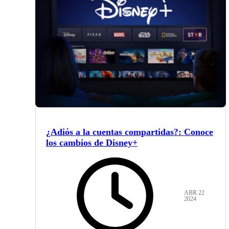
¿Adiós a la cuentas compartidas?: Conoce
los cambios de Disney+
ABR 22
2024