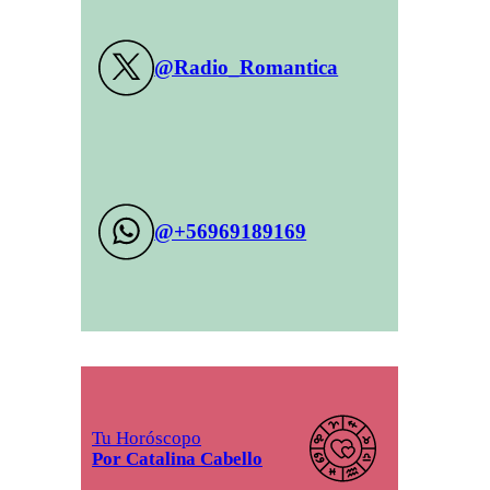
@Radio_Romantica
@+56969189169
Tu Horóscopo
Por Catalina Cabello