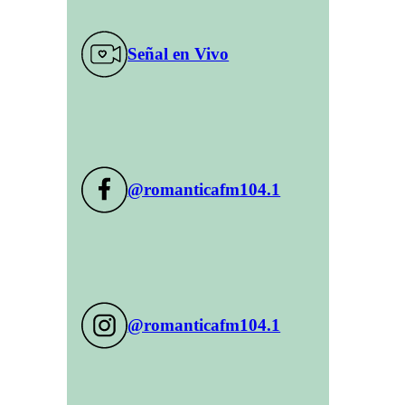
Señal en Vivo
@romanticafm104.1
@romanticafm104.1