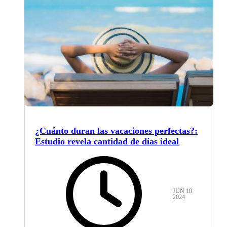
¿Cuánto duran las vacaciones perfectas?:
Estudio revela cantidad de días ideal
JUN 10
2024