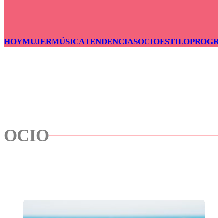
HOY
MUJER
MÚSICA
TENDENCIAS
OCIO
ESTILO
PROG
OCIO