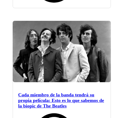
Cada miembro de la banda tendrá su
propia película: Esto es lo que sabemos de
la biopic de The Beatles