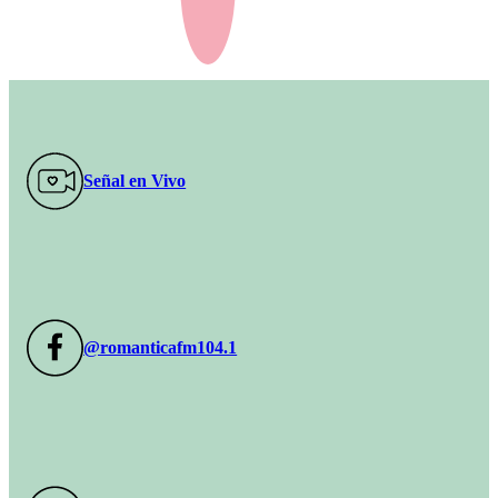
Señal en Vivo
@romanticafm104.1