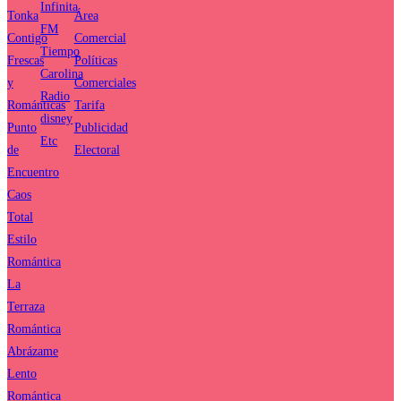
Infinita
Tonka
Área
FM
Contigo
Comercial
Tiempo
Frescas
Políticas
Carolina
y
Comerciales
Radio
Románticas
Tarifa
disney
Punto
Publicidad
Etc
de
Electoral
Encuentro
Caos
Total
Estilo
Romántica
La
Terraza
Romántica
Abrázame
Lento
Romántica