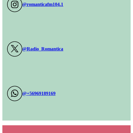
@romanticafm104.1
@Radio_Romantica
@+56969189169