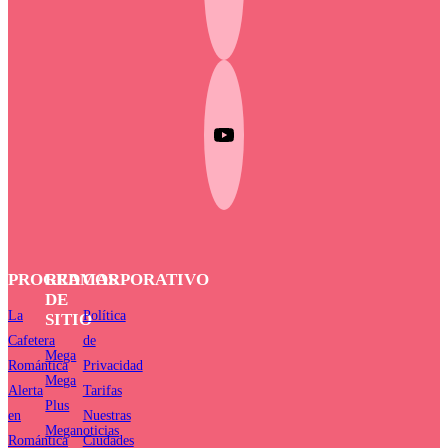
PROGRAMAS
RED
CORPORATIVO
DE
La
Política
SITIO
Cafetera
de
Mega
Romántica
Privacidad
Mega
Alerta
Tarifas
Plus
en
Nuestras
Meganoticias
Romántica
Ciudades