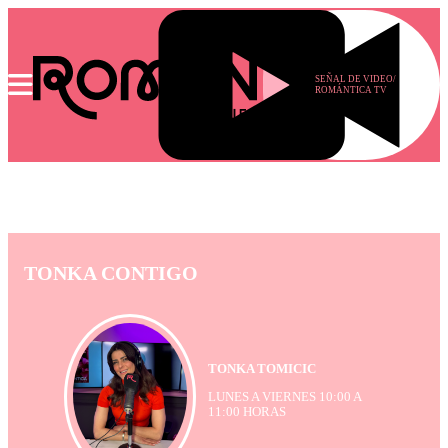
SEÑAL DE VIDEO/
ROMÁNTICA TV
TONKA CONTIGO
TONKA TOMICIC
LUNES A VIERNES 10:00 A
11:00 HORAS