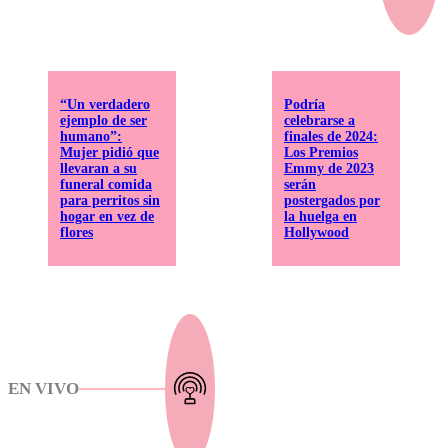
“Un verdadero
Podría
ejemplo de ser
celebrarse a
humano”:
finales de 2024:
Mujer pidió que
Los Premios
llevaran a su
Emmy de 2023
funeral comida
serán
para perritos sin
postergados por
hogar en vez de
la huelga en
flores
Hollywood
EN VIVO