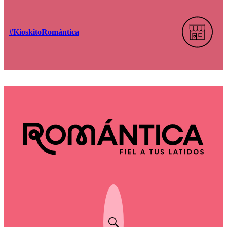
#KioskitoRomántica