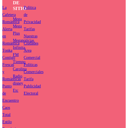
DE
La
Política
SITIO
Cafetera
de
Mega
Romántica
Privacidad
Mega
Alerta
Tarifas
Plus
en
Nuestras
Meganoticias
Romántica
Ciudades
Infinita
Tonka
Área
FM
Contigo
Comercial
Tiempo
Frescas
Políticas
Carolina
y
Comerciales
Radio
Románticas
Tarifa
disney
Punto
Publicidad
Etc
de
Electoral
Encuentro
Caos
Total
Estilo