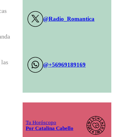
cas
@Radio_Romantica
anda
 las
@+56969189169
Tu Horóscopo
Por Catalina Cabello