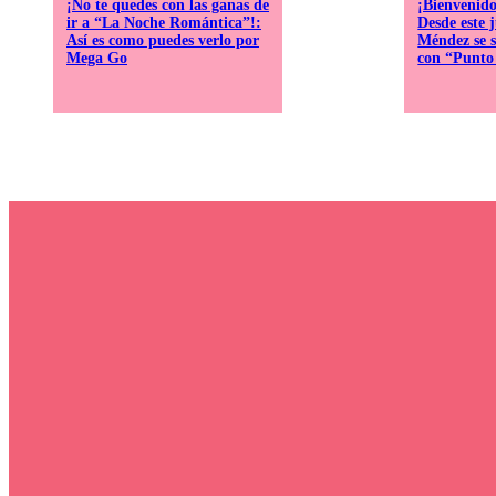
¡No te quedes con las ganas de
¡Bienvenid
ir a “La Noche Romántica”!:
Desde este 
Así es como puedes verlo por
Méndez se s
Mega Go
con “Punto