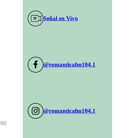
Señal en Vivo
@romanticafm104.1
@romanticafm104.1
:00