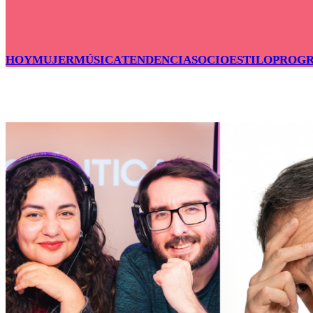
HOY
MUJER
MÚSICA
TENDENCIAS
OCIO
ESTILO
PROG