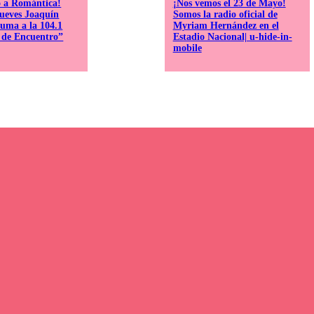
o a Romántica!
¡Nos vemos el 23 de Mayo!
jueves Joaquín
Somos la radio oficial de
uma a la 104.1
Myriam Hernández en el
 de Encuentro”
Estadio Nacional| u-hide-in-
mobile