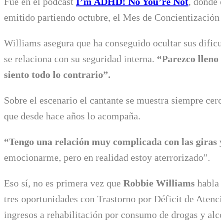
Fue en el podcast
I’m ADHD! No You’re Not
, donde 
emitido partiendo octubre, el Mes de Concientizació
Williams asegura que ha conseguido ocultar sus dific
se relaciona con su seguridad interna.
“Parezco lleno
siento todo lo contrario”.
Sobre el escenario el cantante se muestra siempre cer
que desde hace años lo acompaña.
“Tengo una relación muy complicada con las giras y
emocionarme, pero en realidad estoy aterrorizado”.
Eso sí, no es primera vez que
Robbie Williams
habla 
tres oportunidades con Trastorno por Déficit de Aten
ingresos a rehabilitación por consumo de drogas y alc