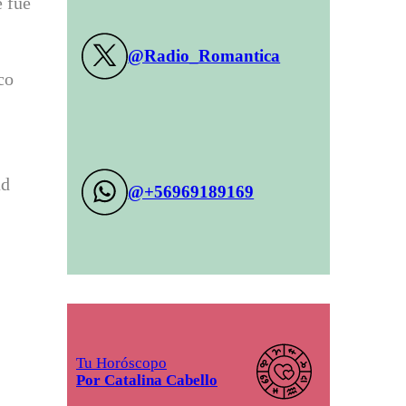
e fue
@Radio_Romantica
co
ad
@+56969189169
Tu Horóscopo
Por Catalina Cabello