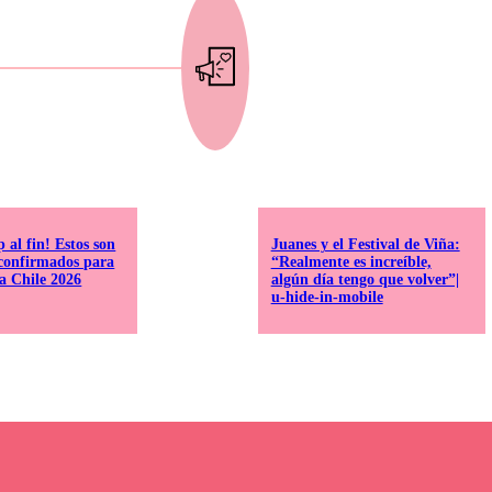
 al fin! Estos son
Juanes y el Festival de Viña:
s confirmados para
“Realmente es increíble,
a Chile 2026
algún día tengo que volver”|
u-hide-in-mobile