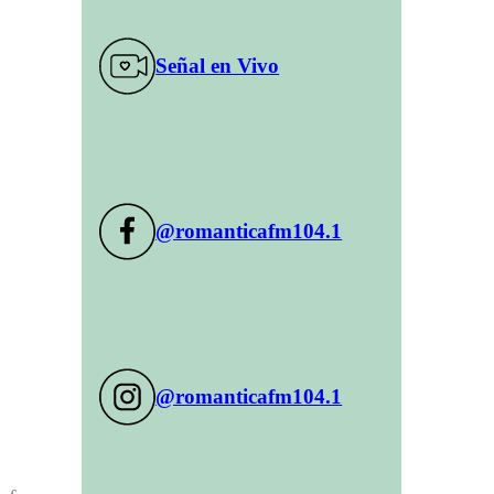
Señal en Vivo
@romanticafm104.1
@romanticafm104.1