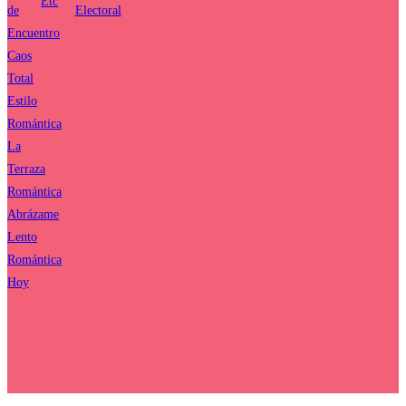
Etc
de
Electoral
Encuentro
Caos
Total
Estilo
Romántica
La
Terraza
Romántica
Abrázame
Lento
Romántica
Hoy