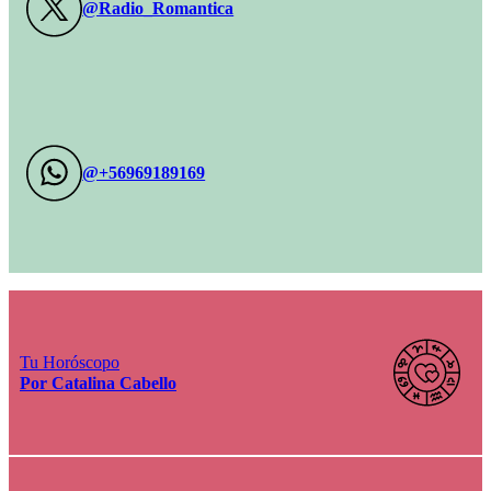
@Radio_Romantica
@+56969189169
Tu Horóscopo
Por Catalina Cabello