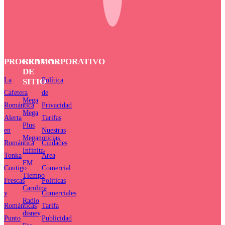
PROGRAMAS
RED
CORPORATIVO
DE
La
Política
SITIO
Cafetera
de
Mega
Romántica
Privacidad
Mega
Alerta
Tarifas
Plus
en
Nuestras
Meganoticias
Romántica
Ciudades
Infinita
Tonka
Área
FM
Contigo
Comercial
Tiempo
Frescas
Políticas
Carolina
y
Comerciales
Radio
Románticas
Tarifa
disney
Punto
Publicidad