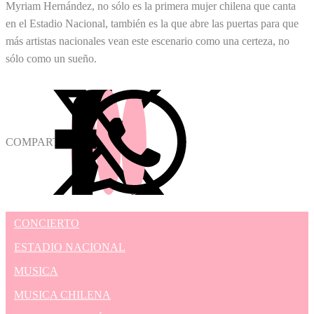
Myriam Hernández, no sólo es la primera mujer chilena que canta
en el Estadio Nacional, también es la que abre las puertas para que
más artistas nacionales vean este escenario como una certeza, no
sólo como un sueño.
COMPARTIR
CONCIERTO
ESTADIO NACIONAL
MUSICA
MUSICA CHILENA