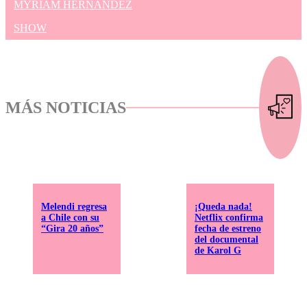
MYRIAM HERNÁNDEZ
SHOW
MÁS NOTICIAS
Melendi regresa
¡Queda nada!
a Chile con su
Netflix confirma
“Gira 20 años”
fecha de estreno
del documental
de Karol G