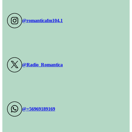
@romanticafm104.1
@Radio_Romantica
@+56969189169