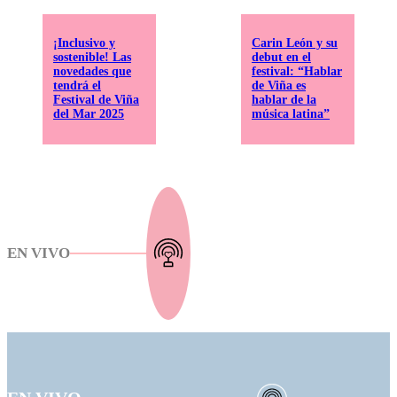
¡Inclusivo y
Carin León y su
sostenible! Las
debut en el
novedades que
festival: “Hablar
tendrá el
de Viña es
Festival de Viña
hablar de la
del Mar 2025
música latina”
EN VIVO