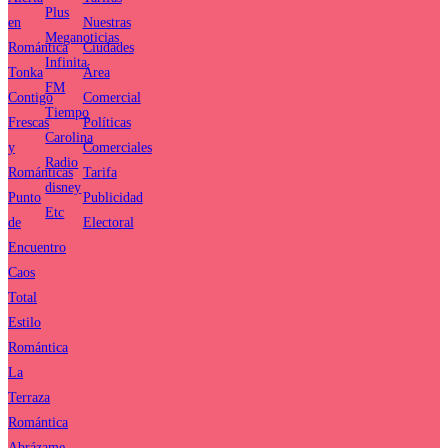
Plus
en
Nuestras
Meganoticias
Romántica
Ciudades
Infinita
Tonka
Área
FM
Contigo
Comercial
Tiempo
Frescas
Políticas
Carolina
y
Comerciales
Radio
Románticas
Tarifa
disney
Punto
Publicidad
Etc
de
Electoral
Encuentro
Caos
Total
Estilo
Romántica
La
Terraza
Romántica
Abrázame