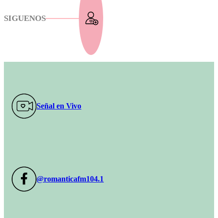
SIGUENOS
Señal en Vivo
@romanticafm104.1