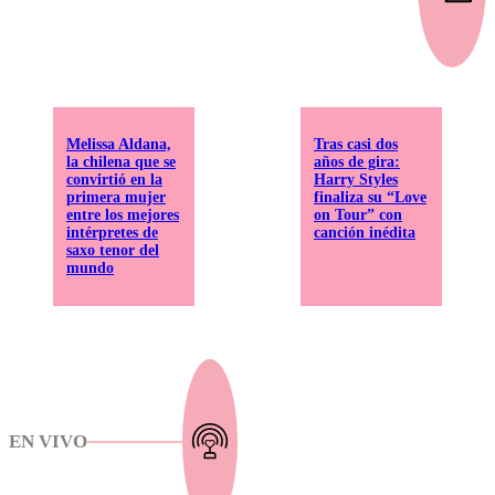
Melissa Aldana,
Tras casi dos
la chilena que se
años de gira:
convirtió en la
Harry Styles
primera mujer
finaliza su “Love
entre los mejores
on Tour” con
intérpretes de
canción inédita
saxo tenor del
mundo
EN VIVO