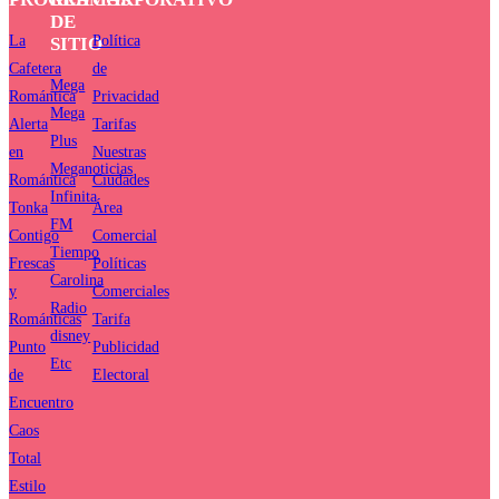
DE
La
Política
SITIO
Cafetera
de
Mega
Romántica
Privacidad
Mega
Alerta
Tarifas
Plus
en
Nuestras
Meganoticias
Romántica
Ciudades
Infinita
Tonka
Área
FM
Contigo
Comercial
Tiempo
Frescas
Políticas
Carolina
y
Comerciales
Radio
Románticas
Tarifa
disney
Punto
Publicidad
Etc
de
Electoral
Encuentro
Caos
Total
Estilo