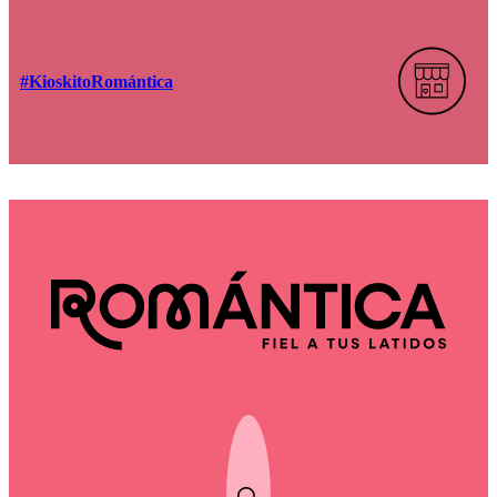
#KioskitoRomántica