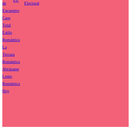
Etc
de
Electoral
Encuentro
Caos
Total
Estilo
Romántica
La
Terraza
Romántica
Abrázame
Lento
Romántica
Hoy