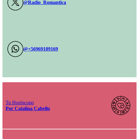
@Radio_Romantica
@+56969189169
Tu Horóscopo
Por Catalina Cabello