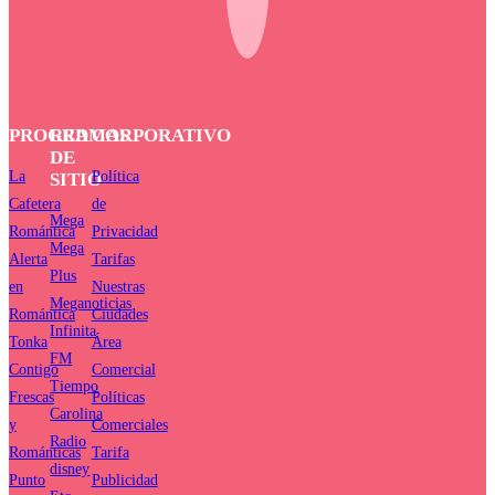
PROGRAMAS
RED
CORPORATIVO
DE
La
Política
SITIO
Cafetera
de
Mega
Romántica
Privacidad
Mega
Alerta
Tarifas
Plus
en
Nuestras
Meganoticias
Romántica
Ciudades
Infinita
Tonka
Área
FM
Contigo
Comercial
Tiempo
Frescas
Políticas
Carolina
y
Comerciales
Radio
Románticas
Tarifa
disney
Punto
Publicidad