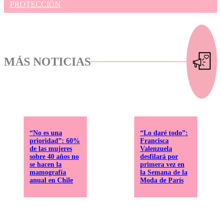
PROTECCIÓN
MÁS NOTICIAS
“No es una
“Lo daré todo”:
prioridad”: 60%
Francisca
de las mujeres
Valenzuela
sobre 40 años no
desfilará por
se hacen la
primera vez en
mamografía
la Semana de la
anual en Chile
Moda de París