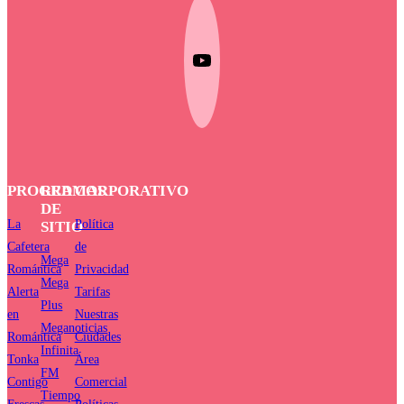
PROGRAMAS
RED
CORPORATIVO
DE
La
Política
SITIO
Cafetera
de
Mega
Romántica
Privacidad
Mega
Alerta
Tarifas
Plus
en
Nuestras
Meganoticias
Romántica
Ciudades
Infinita
Tonka
Área
FM
Contigo
Comercial
Tiempo