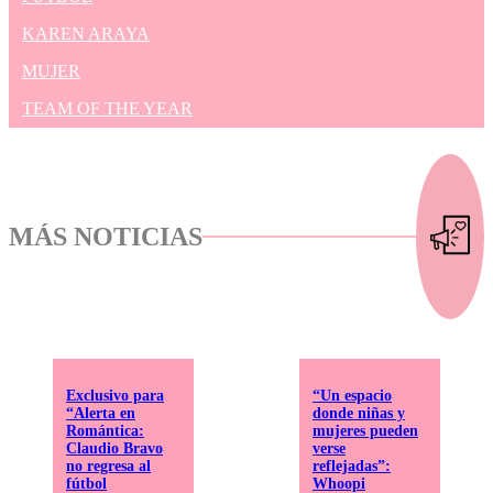
KAREN ARAYA
MUJER
TEAM OF THE YEAR
MÁS NOTICIAS
Exclusivo para
“Un espacio
“Alerta en
donde niñas y
Romántica:
mujeres pueden
Claudio Bravo
verse
no regresa al
reflejadas”:
fútbol
Whoopi