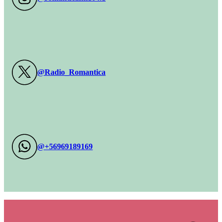
@Radio_Romantica
@+56969189169