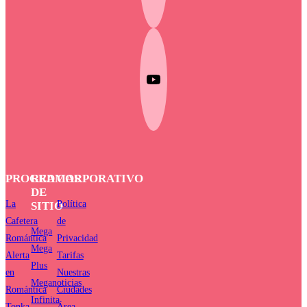
PROGRAMAS
RED
CORPORATIVO
DE
La
Política
SITIO
Cafetera
de
Mega
Romántica
Privacidad
Mega
Alerta
Tarifas
Plus
en
Nuestras
Meganoticias
Romántica
Ciudades
Infinita
Tonka
Área