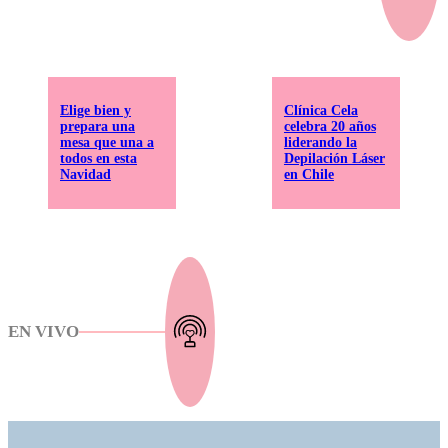
Elige bien y
Clínica Cela
prepara una
celebra 20 años
mesa que una a
liderando la
todos en esta
Depilación Láser
Navidad
en Chile
EN VIVO