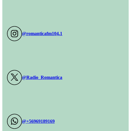
@romanticafm104.1
@Radio_Romantica
@+56969189169