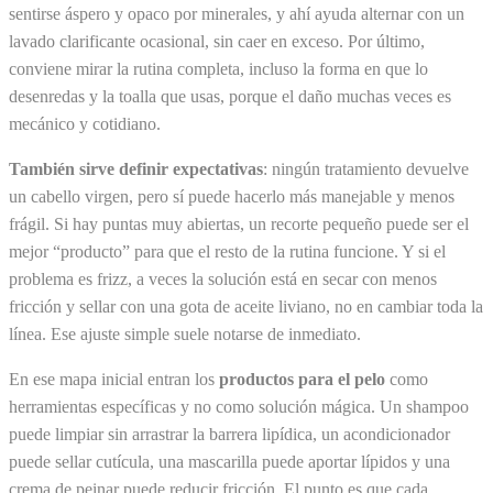
sentirse áspero y opaco por minerales, y ahí ayuda alternar con un
lavado clarificante ocasional, sin caer en exceso. Por último,
conviene mirar la rutina completa, incluso la forma en que lo
desenredas y la toalla que usas, porque el daño muchas veces es
mecánico y cotidiano.
También sirve definir expectativas
: ningún tratamiento devuelve
un cabello virgen, pero sí puede hacerlo más manejable y menos
frágil. Si hay puntas muy abiertas, un recorte pequeño puede ser el
mejor “producto” para que el resto de la rutina funcione. Y si el
problema es frizz, a veces la solución está en secar con menos
fricción y sellar con una gota de aceite liviano, no en cambiar toda la
línea. Ese ajuste simple suele notarse de inmediato.
En ese mapa inicial entran los
productos para el pelo
como
herramientas específicas y no como solución mágica. Un shampoo
puede limpiar sin arrastrar la barrera lipídica, un acondicionador
puede sellar cutícula, una mascarilla puede aportar lípidos y una
crema de peinar puede reducir fricción. El punto es que cada