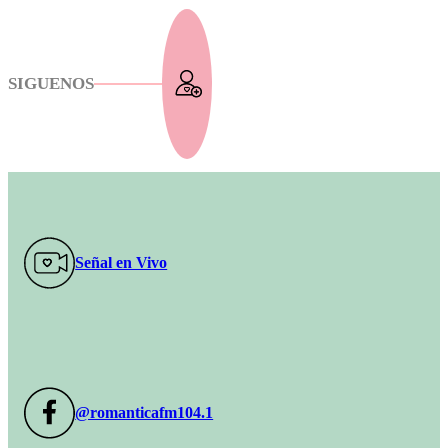
SIGUENOS
Señal en Vivo
@romanticafm104.1