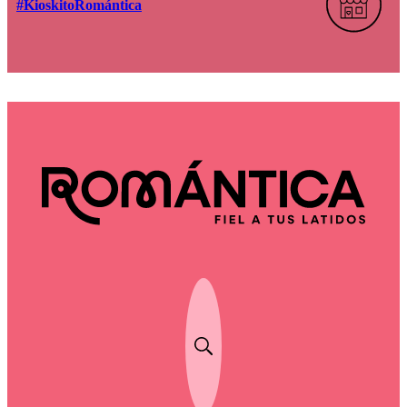
#KioskitoRomántica