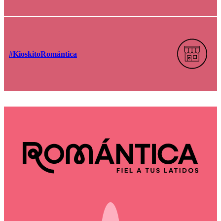
#KioskitoRomántica