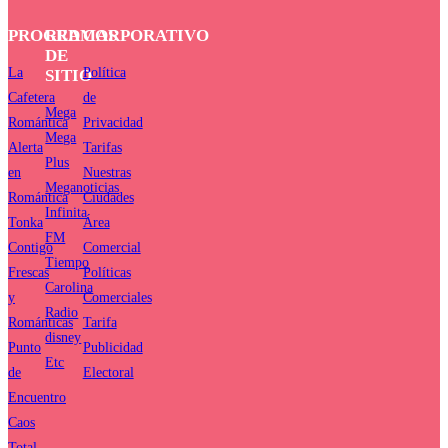
PROGRAMAS
RED
CORPORATIVO
DE
La
Política
SITIO
Cafetera
de
Mega
Romántica
Privacidad
Mega
Alerta
Tarifas
Plus
en
Nuestras
Meganoticias
Romántica
Ciudades
Infinita
Tonka
Área
FM
Contigo
Comercial
Tiempo
Frescas
Políticas
Carolina
y
Comerciales
Radio
Románticas
Tarifa
disney
Punto
Publicidad
Etc
de
Electoral
Encuentro
Caos
Total