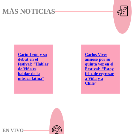
MÁS NOTICIAS
Carin León y su
Carlos Vives
debut en el
ansioso por su
festival: “Hablar
quinta vez en el
de Viña es
Festival: “Estoy
hablar de la
feliz de regresar
música latina”
a Viña y a
Chile”
EN VIVO