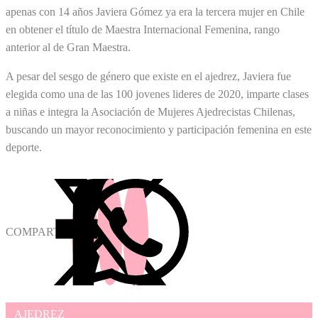
apenas con 14 años Javiera Gómez ya era la tercera mujer en Chile
en obtener el título de Maestra Internacional Femenina, rango
anterior al de Gran Maestra.
A pesar del sesgo de género que existe en el ajedrez, Javiera fue
elegida como una de las 100 jovenes lideres de 2020, imparte clases
a niñas e integra la Asociación de Mujeres Ajedrecistas Chilenas,
buscando un mayor reconocimiento y participación femenina en este
deporte.
COMPARTIR
AJEDREZ