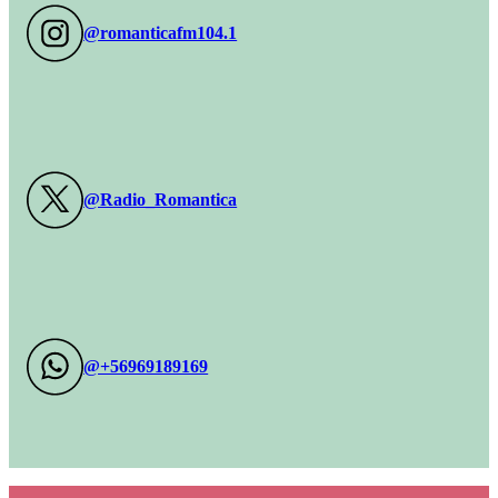
@romanticafm104.1
@Radio_Romantica
@+56969189169