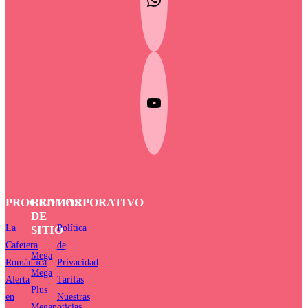
PROGRAMAS
RED
CORPORATIVO
DE
La
Política
SITIO
Cafetera
de
Mega
Romántica
Privacidad
Mega
Alerta
Tarifas
Plus
en
Nuestras
Meganoticias