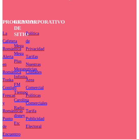
PROGRAMAS
RED
CORPORATIVO
DE
La
Política
SITIO
Cafetera
de
Mega
Romántica
Privacidad
Mega
Alerta
Tarifas
Plus
en
Nuestras
Meganoticias
Romántica
Ciudades
Infinita
Tonka
Área
FM
Contigo
Comercial
Tiempo
Frescas
Políticas
Carolina
y
Comerciales
Radio
Románticas
Tarifa
disney
Punto
Publicidad
Etc
de
Electoral
Encuentro