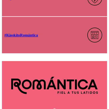
#KioskitoRomántica