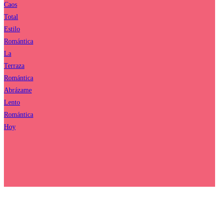
Caos
Total
Estilo
Romántica
La
Terraza
Romántica
Abrázame
Lento
Romántica
Hoy