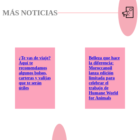
MÁS NOTICIAS
¿Te vas de viaje?
Belleza que hace
Aquí te
la diferencia:
recomendamos
Moroccanoil
algunos bolsos,
lanza edición
carteras y valijas
limitada para
que te serán
celebrar el
útiles
trabajo de
Humane World
for Animals