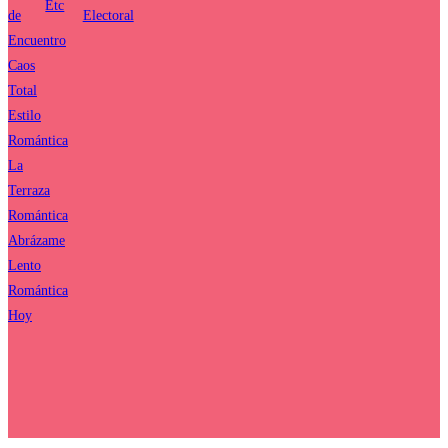
Etc
de
Electoral
Encuentro
Caos
Total
Estilo
Romántica
La
Terraza
Romántica
Abrázame
Lento
Romántica
Hoy