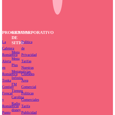
PROGRAMAS
RED
CORPORATIVO
DE
La
Política
SITIO
Cafetera
de
Mega
Romántica
Privacidad
Mega
Alerta
Tarifas
Plus
en
Nuestras
Meganoticias
Romántica
Ciudades
Infinita
Tonka
Área
FM
Contigo
Comercial
Tiempo
Frescas
Políticas
Carolina
y
Comerciales
Radio
Románticas
Tarifa
disney
Punto
Publicidad