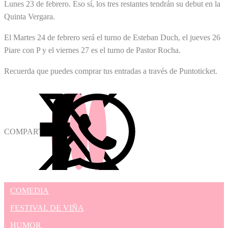
Lunes 23 de febrero. Eso sí, los tres restantes tendrán su debut en la
Quinta Vergara.
El Martes 24 de febrero será el turno de Esteban Duch, el jueves 26
Piare con P y el viernes 27 es el turno de Pastor Rocha.
Recuerda que puedes comprar tus entradas a través de Puntoticket.
COMPARTIR
COMEDIA
FESTIVAL DE VIÑA
HUMOR