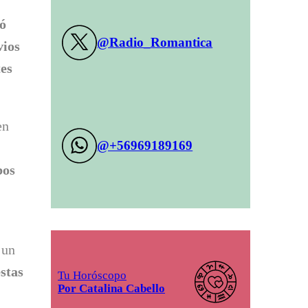
ó
@Radio_Romantica
vios
tes
en
@+56969189169
bos
 un
stas
Tu Horóscopo
Por Catalina Cabello