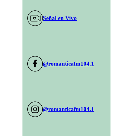
Señal en Vivo
@romanticafm104.1
@romanticafm104.1
,