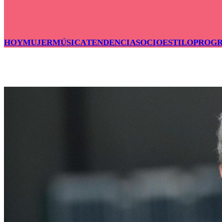
HOY
MUJER
MÚSICA
TENDENCIAS
OCIO
ESTILO
PROG