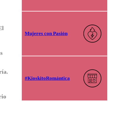
El
Mujeres con Pasión
as
ría.
#KioskitoRomántica
rio