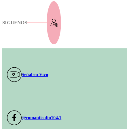
SIGUENOS
Señal en Vivo
@romanticafm104.1