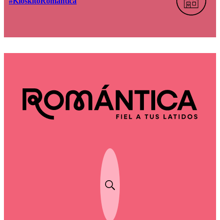
#KioskitoRomántica