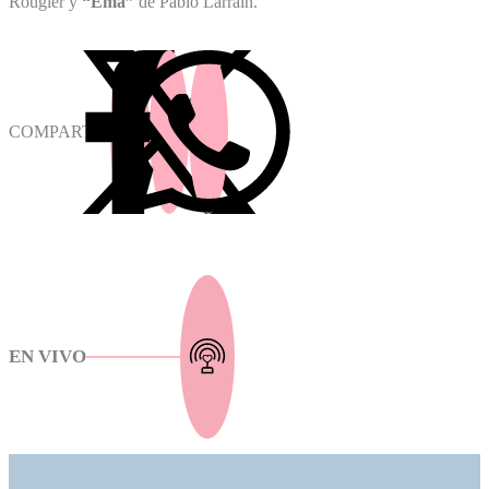
Rougier y
“Ema”
de Pablo Larraín.
COMPARTIR
EN VIVO