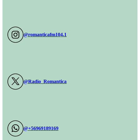
@romanticafm104.1
@Radio_Romantica
@+56969189169