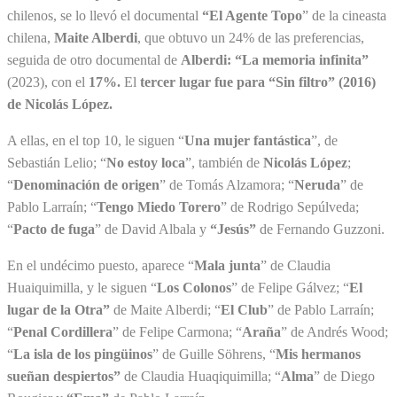
chilenos, se lo llevó el documental
“El Agente Topo
” de la cineasta
chilena,
Maite Alberdi
, que obtuvo un 24% de las preferencias,
seguida de otro documental de
Alberdi:
“La memoria infinita”
(2023), con el
17%.
El
tercer lugar fue para “Sin filtro” (2016)
de Nicolás López.
A ellas, en el top 10, le siguen “
Una mujer fantástica
”, de
Sebastián Lelio; “
No estoy loca
”, también de
Nicolás López
;
“
Denominación de origen
” de Tomás Alzamora; “
Neruda
” de
Pablo Larraín; “
Tengo Miedo Torero
” de Rodrigo Sepúlveda;
“
Pacto de fuga
” de David Albala y
“Jesús”
de Fernando Guzzoni.
En el undécimo puesto, aparece “
Mala junta
” de Claudia
Huaiquimilla, y le siguen “
Los Colonos
” de Felipe Gálvez; “
El
lugar de la Otra”
de Maite Alberdi; “
El Club
” de Pablo Larraín;
“
Penal Cordillera
” de Felipe Carmona; “
Araña
” de Andrés Wood;
“
La isla de los pingüinos
” de Guille Söhrens, “
Mis hermanos
sueñan despiertos”
de Claudia Huaqiquimilla; “
Alma
” de Diego