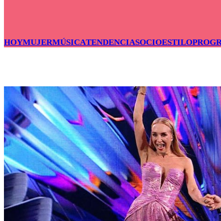
HOY
MUJER
MÚSICA
TENDENCIAS
OCIO
ESTILO
PROG