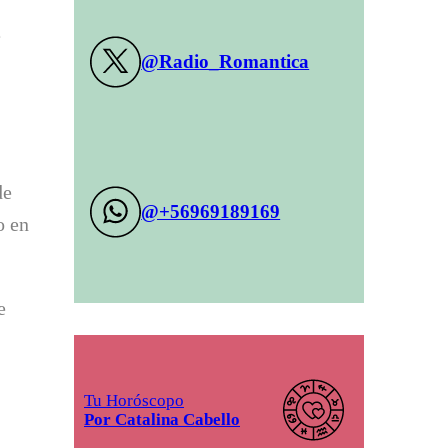
e
@Radio_Romantica
de
@+56969189169
o en
e
Tu Horóscopo
Por Catalina Cabello