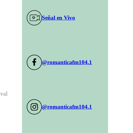
Señal en Vivo
@romanticafm104.1
ival
@romanticafm104.1
s