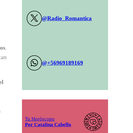
@Radio_Romantica
cos
.
tan
@+56969189169
el
n
Tu Horóscopo
Por Catalina Cabello