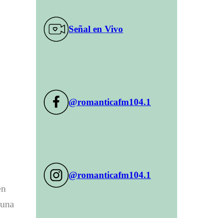
Señal en Vivo
@romanticafm104.1
@romanticafm104.1
en
 una