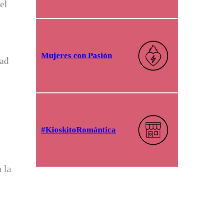
el
Mujeres con Pasión
dad
#KioskitoRomántica
 la