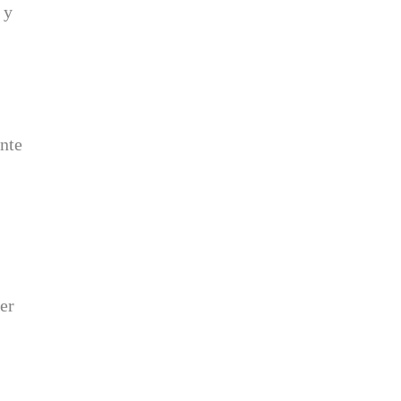
 y
nte
er