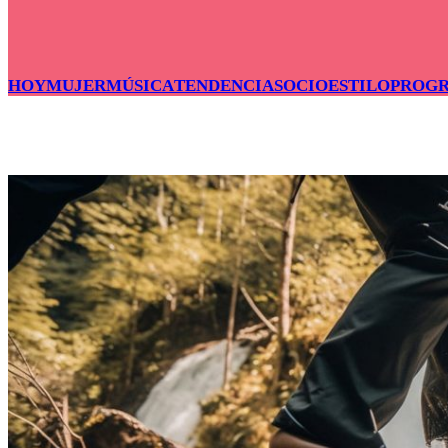
HOY
MUJER
MÚSICA
TENDENCIAS
OCIO
ESTILO
PROG