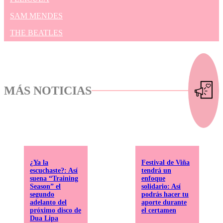
SAM MENDES
THE BEATLES
MÁS NOTICIAS
¿Ya la
Festival de Viña
escuchaste?: Así
tendrá un
suena “Training
enfoque
Season” el
solidario: Así
segundo
podrás hacer tu
adelanto del
aporte durante
próximo disco de
el certamen
Dua Lipa