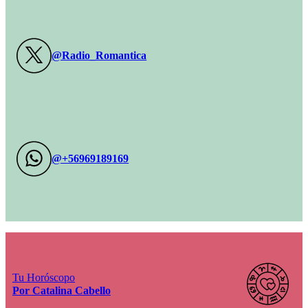
@Radio_Romantica
@+56969189169
Tu Horóscopo
Por Catalina Cabello