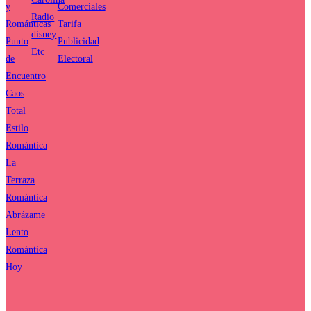
y
Comerciales
Radio
Románticas
Tarifa
disney
Punto
Publicidad
Etc
de
Electoral
Encuentro
Caos
Total
Estilo
Romántica
La
Terraza
Romántica
Abrázame
Lento
Romántica
Hoy