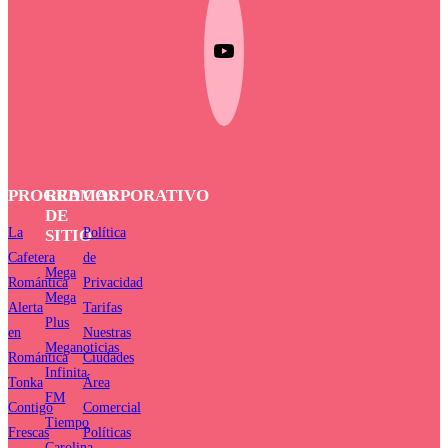
PROGRAMAS
RED
CORPORATIVO
DE
La
Política
SITIO
Cafetera
de
Mega
Romántica
Privacidad
Mega
Alerta
Tarifas
Plus
en
Nuestras
Meganoticias
Romántica
Ciudades
Infinita
Tonka
Área
FM
Contigo
Comercial
Tiempo
Frescas
Políticas
Carolina