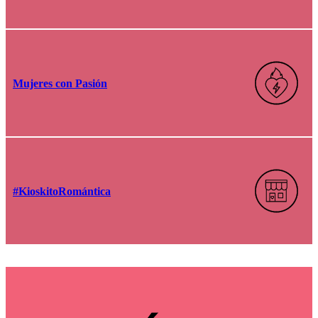
Mujeres con Pasión
#KioskitoRomántica