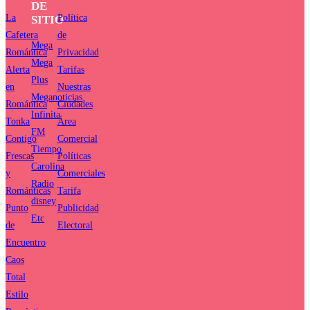
DE
La
Política
SITIO
Cafetera
de
Mega
Romántica
Privacidad
Mega
Alerta
Tarifas
Plus
en
Nuestras
Meganoticias
Romántica
Ciudades
Infinita
Tonka
Área
FM
Contigo
Comercial
Tiempo
Frescas
Políticas
Carolina
y
Comerciales
Radio
Románticas
Tarifa
disney
Punto
Publicidad
Etc
de
Electoral
Encuentro
Caos
Total
Estilo