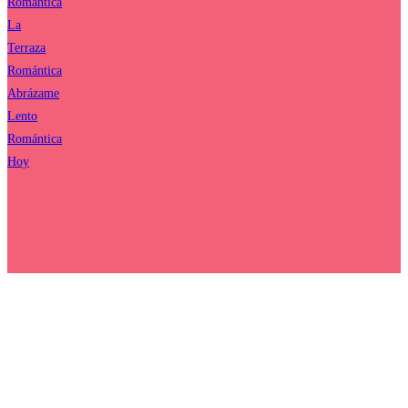
Romántica
La
Terraza
Romántica
Abrázame
Lento
Romántica
Hoy