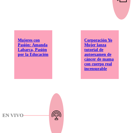
Mujeres con
Corporación Yo
Pasión: Amanda
Mujer lanza
Labarca, Pasión
tutorial de
por la Educación
autoexamen de
cáncer de mama
con cuerpo real
incensurable
EN VIVO