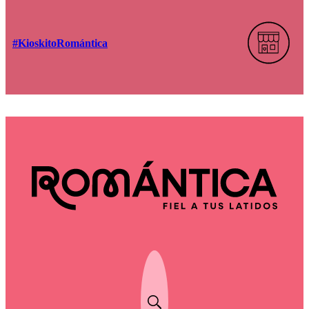
#KioskitoRomántica